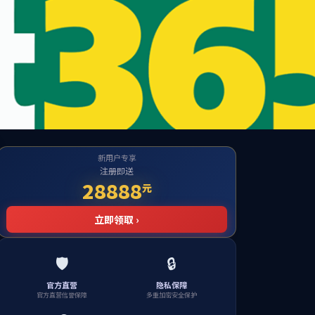
e
国际交流
校友之窗