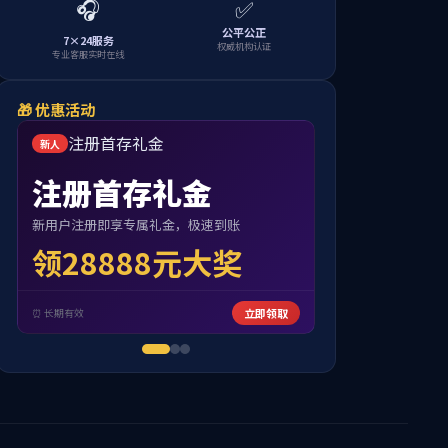
当前位置:
首页
>
党群工作
>
党建之窗
> 正文
一先”风采展示
官方集团 浏览次数：