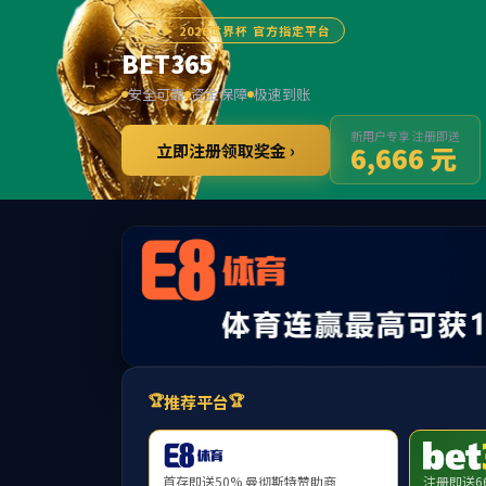
******
首页
学院概况
党群工作
党群工作