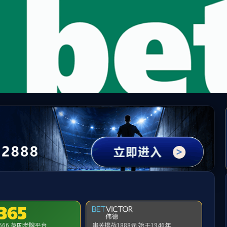
PA视讯(中国)集团官网 - PlayAc
师资队伍
学科科研
人才培养
学生工作